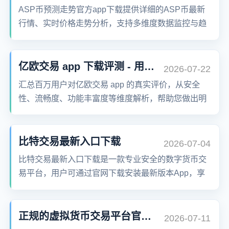
ASP币预测走势官方app下载提供详细的ASP币最新
行情、实时价格走势分析，支持多维度数据监控与趋
势预测。用户可通过官方App获取精准的交易信号、
智能预警和深度市场洞察，助您把握每一次投资机
会。ASP币官方平台汇聚全球主流数字货币交易对，
亿欧交易 app 下载评测 - 用户真实使用反馈
2026-07-22
涵盖合约交易、OTC交易、法币交易等多种方式，为
汇总百万用户对亿欧交易 app 的真实评价，从安全
您提供安全可靠的数字资产交易服务。
性、流畅度、功能丰富度等维度解析，帮助您做出明
智下载选择。
比特交易最新入口下载
2026-07-04
比特交易最新入口下载是一款专业安全的数字货币交
易平台，用户可通过官网下载安装最新版本App，享
受高效便捷的比特币及其他主流币种交易服务。平台
提供实时行情、K线分析、资产安全管理及低手续费
交易环境，支持全球多国用户注册使用，是投资者进
正规的虚拟货币交易平台官方app下载
2026-07-11
行数字资产交易的理想选择。